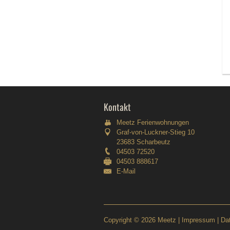
Kontakt
Meetz Ferienwohnungen
Graf-von-Luckner-Stieg 10
23683 Scharbeutz
04503 72520
04503 888617
E-Mail
Copyright © 2026 Meetz |
Impressum
|
Da