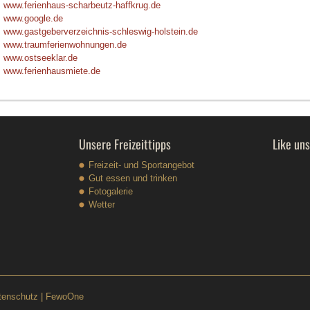
www.ferienhaus-scharbeutz-haffkrug.de
www.google.de
www.gastgeberverzeichnis-schleswig-holstein.de
www.traumferienwohnungen.de
www.ostseeklar.de
www.ferienhausmiete.de
Unsere Freizeittipps
Like un
Freizeit- und Sportangebot
Gut essen und trinken
Fotogalerie
Wetter
tenschutz
|
FewoOne