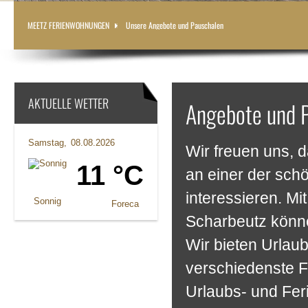
MEETZ FERIENWOHNUNGEN
Unsere Angebote und Pauschalen
AKTUELLE WETTER
Angebote und 
Samstag
08.08.2026
Wir freuen uns, 
11 °C
an einer der sch
interessieren. M
Sonnig
Foreca
Scharbeutz könne
Wir bieten Urlau
verschiedenste F
Urlaubs- und Fer